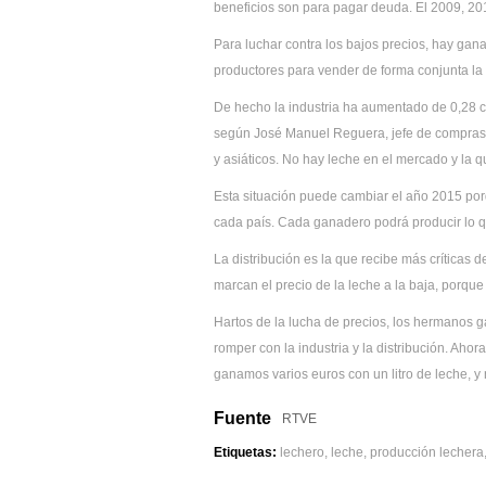
beneficios son para pagar deuda. El 2009, 201
Para luchar contra los bajos precios, hay ga
productores para vender de forma conjunta la l
De hecho la industria ha aumentado de 0,28 cé
según José Manuel Reguera, jefe de compras 
y asiáticos. No hay leche en el mercado y la q
Esta situación puede cambiar el año 2015 por
cada país. Cada ganadero podrá producir lo qu
La distribución es la que recibe más críticas 
marcan el precio de la leche a la baja, porqu
Hartos de la lucha de precios, los hermanos g
romper con la industria y la distribución. Aho
ganamos varios euros con un litro de leche, y
Fuente
RTVE
Etiquetas:
lechero, leche, producción lechera