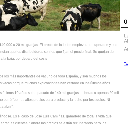
Ú
L
A
40.000 a 20 mil granjas. El precio de la leche empieza a recuperarse y eso
A
an que los distribuidores son los que fijan el precio final. Se quejan de
 la baja, por debajo del coste
Tw
 de los más importantes de vacuno de toda España, y son muchos los
 vacas porque muchas explotaciones han cerrado en los últimos años.
los últimos 10 años se ha pasado de 140 mil granjas lecheras a apenas 20 mil.
erró “por los altos precios para producir y la leche por los suelos. Ni
a abrir”.
dose. Es el caso de José Luis Camiñas, ganadero de toda la vida que
drar las cuentas: “ ahora los precios se están recuperando pero los