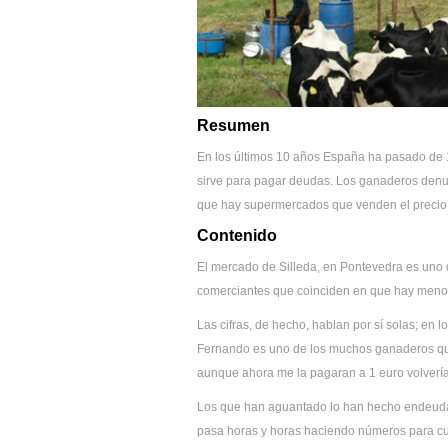
Resumen
En los últimos 10 años España ha pasado de 1
sirve para pagar deudas. Los ganaderos denunci
que hay supermercados que venden el precio a
Contenido
El mercado de Silleda, en Pontevedra es uno
comerciantes que coinciden en que hay menos
Las cifras, de hecho, hablan por sí solas; en 
Fernando es uno de los muchos ganaderos que c
aunque ahora me la pagaran a 1 euro volvería 
Los que han aguantado lo han hecho endeudán
pasa horas y horas haciendo números para cua