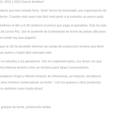
0, 2011 y 2012 fueron terribles”.
naderos que han movido ficha. Xosé Vence ha impulsado una organización de
eche. Cuantos más sean más fácil será pedir a la industria un precio justo.
ntimos el litro a 0,38 céntimos el precio que paga al ganadero. Esto ha sido,
de Leche Río, “por el aumento de la demanda de leche de países africanos
ue existe hay que pagarla”.
que la UE ha decidido eliminar las cuotas de producción lechera que tiene
e quiera y habrá libre mercado total.
de la industria y los ganaderos. Son los supermercados, nos dicen, los que
e les interesa tenerla como un reclamo para atraer consumidores.
anaderos Ángel y Alberto Amandi, de Villaviciosa, en Asturias, decidieron
ra ellos mismos comercializan su leche: “ con los quesos y otros productos
 no céntimos como hasta ahora”.
, granjas de leche, producción lactea