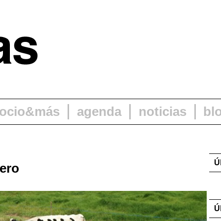
ocio&más
agenda
noticias
bl
Ú
hero
Ú