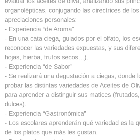
evaluar los aceites de oliva, analizando sus princi
organolépticas, conjugando las directrices de lo
apreciaciones personales:
- Experiencia “de Aroma"
- En una cata ciega, guiados por el olfato, los e
reconocer las variedades expuestas, y sus dife
Inicio
Login
Newsletter
Contacto
Participar
Info
hojas, hierba, frutos secos…).
- Experiencia “de Sabor”
- Se realizará una degustación a ciegas, donde 
probar las distintas variedades de Aceites de Ol
para aprender a distinguir sus matices (frutados
dulces).
- Experiencia “Gastronómica”
- Los escolares aprenderán qué variedad es la 
de los platos que más les gustan.