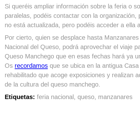
Si queréis ampliar información sobre la feria o s
paralelas, podéis contactar con la organización
no está actualizada, pero podéis acceder a ella 
Por cierto, quien se desplace hasta Manzanares 
Nacional del Queso, podrá aprovechar el viaje p
Inicio
Login
Newsletter
Contacto
Participar
Info
Queso Manchego que en esas fechas hará ya un
Os
recordamos
que se ubica en la antigua Casa
rehabilitado que acoge exposiciones y realizan 
de la cultura del queso manchego.
Etiquetas:
feria nacional, queso, manzanares